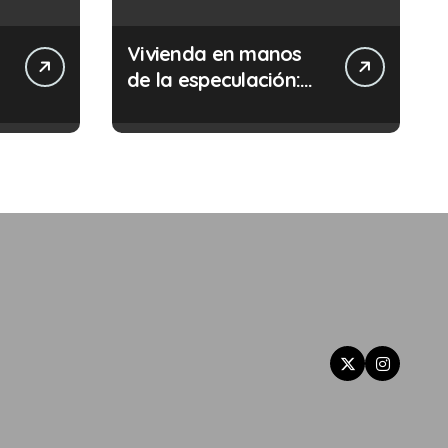
Vivienda en manos
de la especulación:
Por qué tu sueldo ya
no te da para vivir