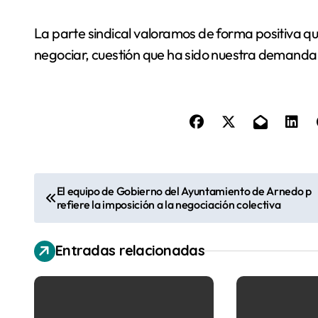
La parte sindical valoramos de forma positiva qu
negociar, cuestión que ha sido nuestra demanda pr
N
El equipo de Gobierno del Ayuntamiento de Arnedo p
refiere la imposición a la negociación colectiva
a
v
Entradas relacionadas
e
g