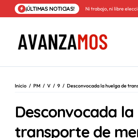
Saltar
¡ÚLTIMAS NOTICIAS!
Ni trabajo, ni libre elec
al
contenido
Inicio
PM
V
9
Desconvocada la huelga de trans
Desconvocada la 
transporte de mer