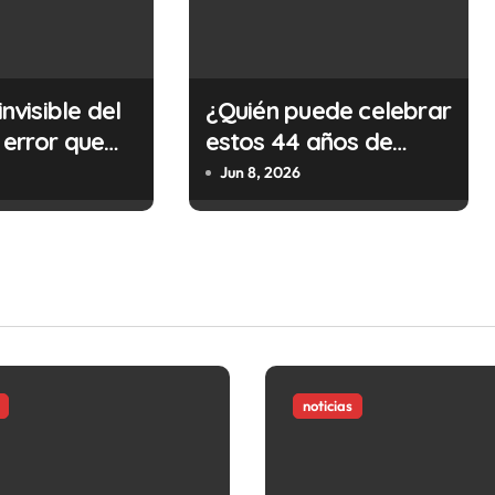
invisible del
¿Quién puede celebrar
 error que
estos 44 años de
cada 30
autonomía?
Jun 8, 2026
n tu trabajo
alidad que te
tar la vida)
noticias