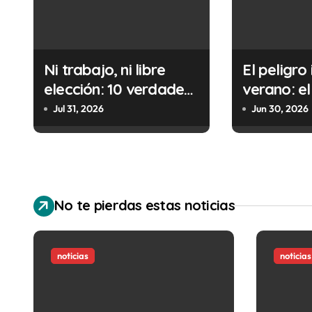
a
c
i
Ni trabajo, ni libre
El peligro 
elección: 10 verdades
verano: el
ó
urgentes sobre la
cometes 
Jul 31, 2026
Jun 30, 2026
n
abolición de la
minutos e
prostitución
(y la ileg
d
puede cos
e
No te pierdas estas noticias
e
n
noticias
noticias
t
r