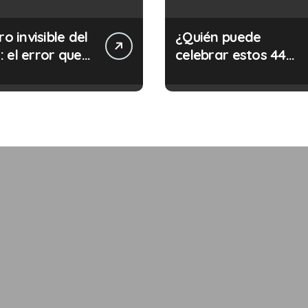
ro invisible del
¿Quién puede
 el error que
celebrar estos 44
s cada 30
años de autonomía?
s en tu trabajo
legalidad que te
costar la vida)