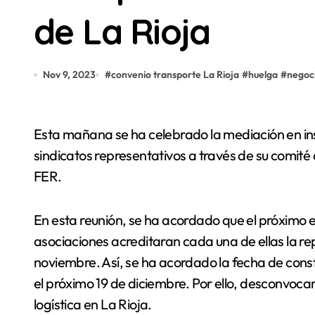
de La Rioja
Nov 9, 2023
#
convenio transporte La Rioja
#
huelga
#
negoc
Esta mañana se ha celebrado la mediación en inspección de trabajo, a la que han asistido los
sindicatos representativos a través de su comit
FER.
En esta reunión, se ha acordado que el próximo el
asociaciones acreditaran cada una de ellas la r
noviembre. Así, se ha acordado la fecha de cons
el próximo 19 de diciembre. Por ello, desconvoc
logística en La Rioja.