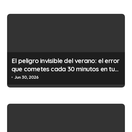
t
r
a
d
a
s
El peligro invisible del verano: el error
que cometes cada 30 minutos en tu
trabajo (y la ilegalidad que te puede
Jun 30, 2026
costar la vida)