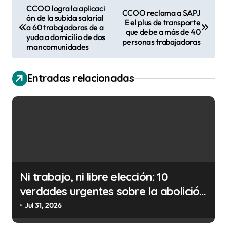
N
CCOO logra la aplicaci
CCOO reclama a SAPJ
ón de la subida salarial
a
E el plus de transporte
a 60 trabajadoras de a
que debe a más de 40
v
yuda a domicilio de dos
personas trabajadoras
mancomunidades
e
g
Entradas relacionadas
a
c
i
ó
n
d
Ni trabajo, ni libre elección: 10
e
verdades urgentes sobre la abolición
e
de la prostitución
Jul 31, 2026
n