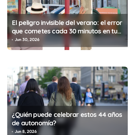
s
El peligro invisible del verano: el error
que cometes cada 30 minutos en tu
trabajo (y la ilegalidad que te puede
Jun 30, 2026
costar la vida)
¿Quién puede celebrar estos 44 años
de autonomía?
Jun 8, 2026