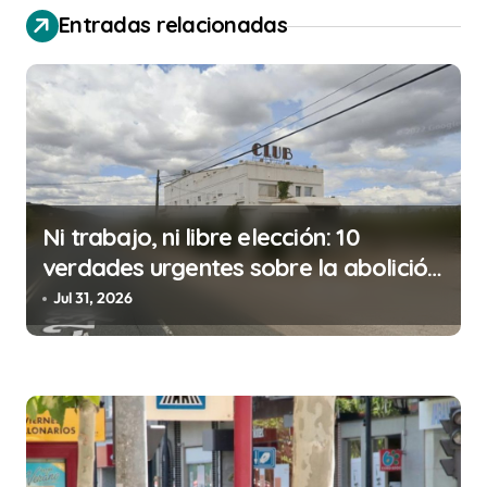
a
Entradas relacionadas
c
i
ó
n
d
e
Ni trabajo, ni libre elección: 10
e
verdades urgentes sobre la abolición
n
de la prostitución
Jul 31, 2026
t
r
a
d
a