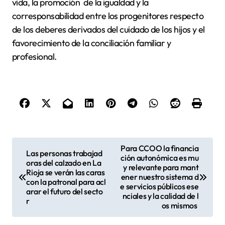
vida, la promoción de la igualdad y la
corresponsabilidad entre los progenitores respecto
de los deberes derivados del cuidado de los hijos y el
favorecimiento de la conciliación familiar y
profesional.
N
Para CCOO la financia
Las personas trabajad
ción autonómica es mu
a
oras del calzado en La
y relevante para mant
Rioja se verán las caras
v
ener nuestro sistema d
con la patronal para acl
e servicios públicos ese
arar el futuro del secto
e
nciales y la calidad de l
r
os mismos
g