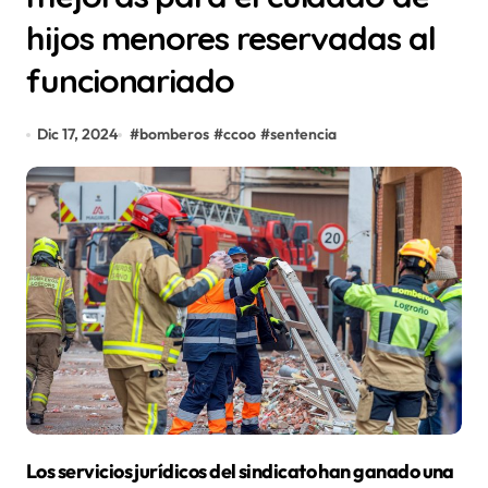
hijos menores reservadas al
funcionariado
Dic 17, 2024
#
bomberos
#
ccoo
#
sentencia
Los servicios jurídicos del sindicato han ganado una