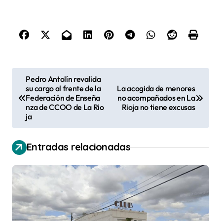
N
Pedro Antolín revalida
su cargo al frente de la
La acogida de menores
a
Federación de Enseña
no acompañados en La
v
nza de CCOO de La Rio
Rioja no tiene excusas
ja
e
g
Entradas relacionadas
a
c
i
ó