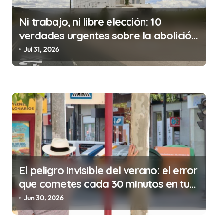
n
d
Ni trabajo, ni libre elección: 10
e
verdades urgentes sobre la abolición
e
de la prostitución
Jul 31, 2026
n
t
r
a
d
a
s
El peligro invisible del verano: el error
que cometes cada 30 minutos en tu
trabajo (y la ilegalidad que te puede
Jun 30, 2026
costar la vida)