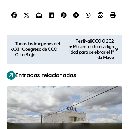
N
FestivaliCCOO 202
Todas las imágenes del
5: Música, cultura y dign
a
XIII Congreso de CCO
idad para celebrar el 1º
O La Rioja
v
de Mayo
e
Entradas relacionadas
g
a
c
i
ó
n