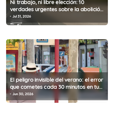
Ni trabajo, ni libre elección: 10
d
verdades urgentes sobre la abolición
e
de la prostitución
Jul 31, 2026
e
n
t
r
a
d
a
s
El peligro invisible del verano: el error
que cometes cada 30 minutos en tu
trabajo (y la ilegalidad que te puede
Jun 30, 2026
costar la vida)