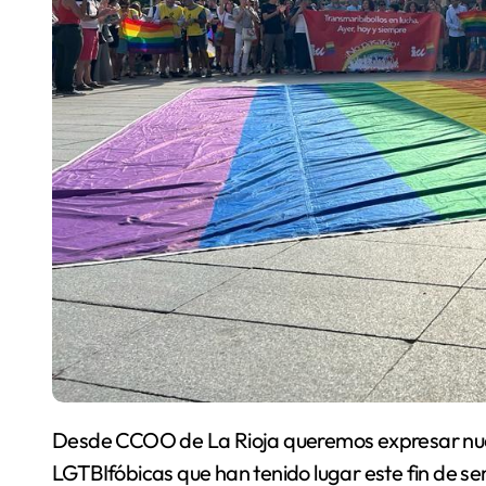
Desde CCOO de La Rioja queremos expresar nuestra más firme condena ante las agresiones
LGTBIfóbicas que han tenido lugar este fin de se