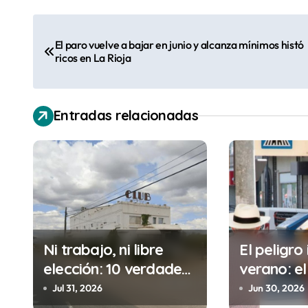
N
El paro vuelve a bajar en junio y alcanza mínimos histó
a
ricos en La Rioja
v
e
Entradas relacionadas
g
a
c
i
ó
Ni trabajo, ni libre
El peligro 
elección: 10 verdades
verano: el
n
urgentes sobre la
cometes 
Jul 31, 2026
Jun 30, 2026
abolición de la
minutos e