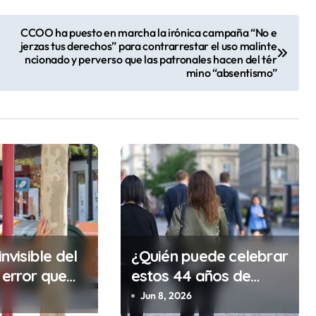
CCOO ha puesto en marcha la irónica campaña “No e
jerzas tus derechos” para contrarrestar el uso malinte
ncionado y perverso que las patronales hacen del tér
mino “absentismo”
invisible del
¿Quién puede celebrar
 error que
estos 44 años de
cada 30
autonomía?
Jun 8, 2026
n tu trabajo