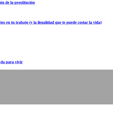
ión de la prostitución
os en tu trabajo (y la ilegalidad que te puede costar la vida)
 da para vivir