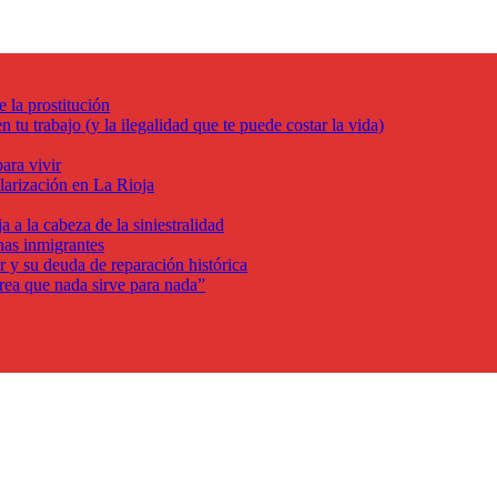
e la prostitución
 tu trabajo (y la ilegalidad que te puede costar la vida)
ara vivir
ularización en La Rioja
a a la cabeza de la siniestralidad
nas inmigrantes
r y su deuda de reparación histórica
crea que nada sirve para nada”