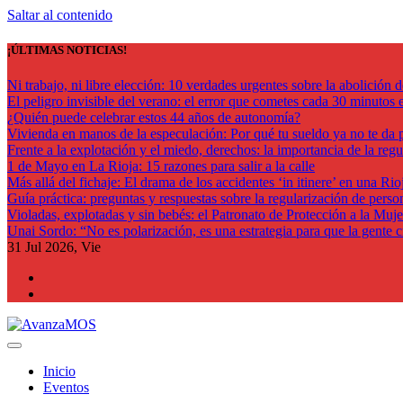
Saltar al contenido
¡ÚLTIMAS NOTICIAS!
Ni trabajo, ni libre elección: 10 verdades urgentes sobre la abolición d
El peligro invisible del verano: el error que cometes cada 30 minutos en
¿Quién puede celebrar estos 44 años de autonomía?
Vivienda en manos de la especulación: Por qué tu sueldo ya no te da p
Frente a la explotación y el miedo, derechos: la importancia de la reg
1 de Mayo en La Rioja: 15 razones para salir a la calle
Más allá del fichaje: El drama de los accidentes ‘in itinere’ en una Rioj
Guía práctica: preguntas y respuestas sobre la regularización de perso
Violadas, explotadas y sin bebés: el Patronato de Protección a la Muje
Unai Sordo: “No es polarización, es una estrategia para que la gente 
31
Jul 2026, Vie
Actualidad La Rioja
Inicio
Eventos