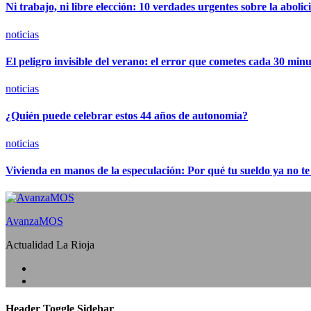
Ni trabajo, ni libre elección: 10 verdades urgentes sobre la abolic
noticias
El peligro invisible del verano: el error que cometes cada 30 minut
noticias
¿Quién puede celebrar estos 44 años de autonomía?
noticias
Vivienda en manos de la especulación: Por qué tu sueldo ya no te
AvanzaMOS
Actualidad La Rioja
Header Toggle Sidebar