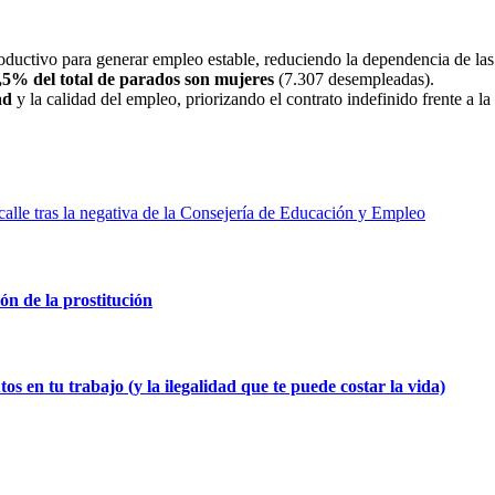
oductivo para generar empleo estable, reduciendo la dependencia de la
,5% del total de parados son mujeres
(7.307 desempleadas).
ad
y la calidad del empleo, priorizando el contrato indefinido frente a la
calle tras la negativa de la Consejería de Educación y Empleo
ión de la prostitución
os en tu trabajo (y la ilegalidad que te puede costar la vida)