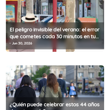
a
d
a
s
El peligro invisible del verano: el error
que cometes cada 30 minutos en tu
trabajo (y la ilegalidad que te puede
Jun 30, 2026
costar la vida)
¿Quién puede celebrar estos 44 años