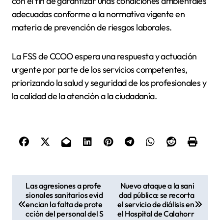
con el fin de garantizar unas condiciones ambientales
adecuadas conforme a la normativa vigente en
materia de prevención de riesgos laborales.
La FSS de CCOO espera una respuesta y actuación
urgente por parte de los servicios competentes,
priorizando la salud y seguridad de los profesionales y
la calidad de la atención a la ciudadanía.
N
Las agresiones a profe
Nuevo ataque a la sani
sionales sanitarios evid
dad pública: se recorta
a
encian la falta de prote
el servicio de diálisis en
v
cción del personal del S
el Hospital de Calahorr