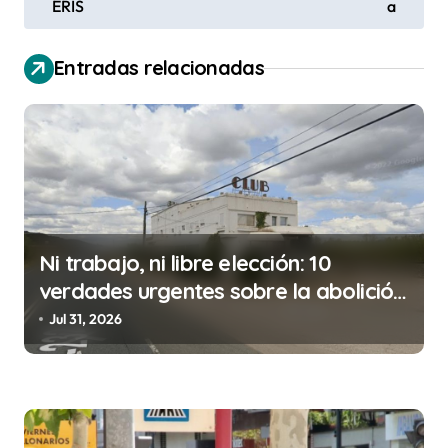
ERIS
a
e
g
Entradas relacionadas
a
c
i
ó
n
d
Ni trabajo, ni libre elección: 10
e
verdades urgentes sobre la abolición
e
de la prostitución
Jul 31, 2026
n
t
r