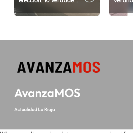
elección: 10 verdades
verano:
urgentes sobre la
comete
abolición de la
minuto
prostitución
(y la i
puede 
AvanzaMOS
Actualidad La Rioja