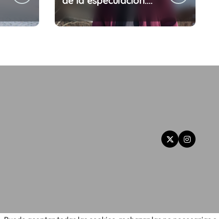
de la especulación:
Por qué tu sueldo ya
no te da para vivir