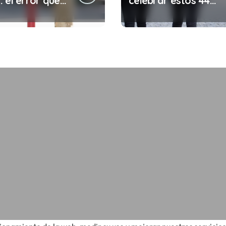
 el error que
celebrar estos 44
s cada 30
años de autonomía?
s en tu trabajo
legalidad que te
costar la vida)