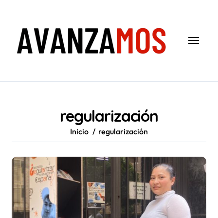
Saltar
al
contenido
regularización
Inicio
regularización