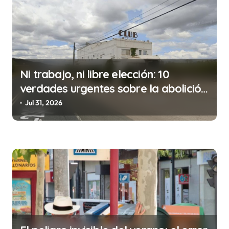
a
c
i
ó
n
Ni trabajo, ni libre elección: 10
d
verdades urgentes sobre la abolición
de la prostitución
e
Jul 31, 2026
e
n
t
r
a
d
a