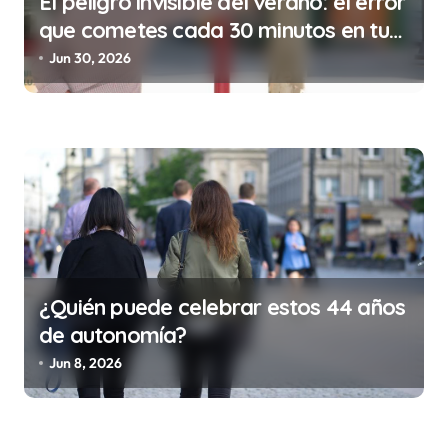
El peligro invisible del verano: el error
s
que cometes cada 30 minutos en tu
trabajo (y la ilegalidad que te puede
Jun 30, 2026
costar la vida)
¿Quién puede celebrar estos 44 años
de autonomía?
Jun 8, 2026