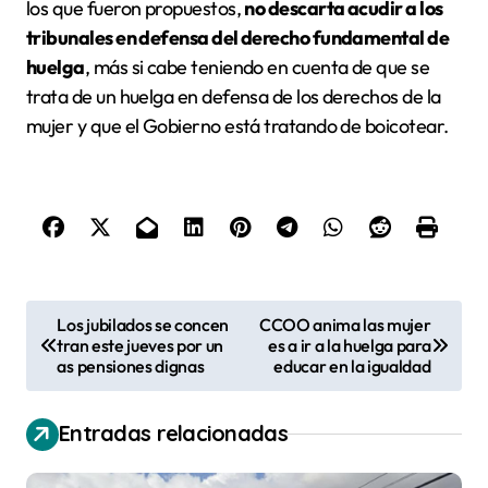
los que fueron propuestos,
no descarta acudir a los
tribunales en defensa del derecho fundamental de
huelga
, más si cabe teniendo en cuenta de que se
trata de un huelga en defensa de los derechos de la
mujer y que el Gobierno está tratando de boicotear.
N
Los jubilados se concen
CCOO anima las mujer
tran este jueves por un
es a ir a la huelga para
a
as pensiones dignas
educar en la igualdad
v
e
Entradas relacionadas
g