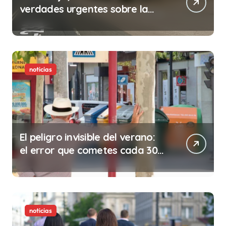
verdades urgentes sobre la
abolición de la prostitución
noticias
El peligro invisible del verano:
el error que cometes cada 30
minutos en tu trabajo (y la
ilegalidad que te puede costar
la vida)
noticias