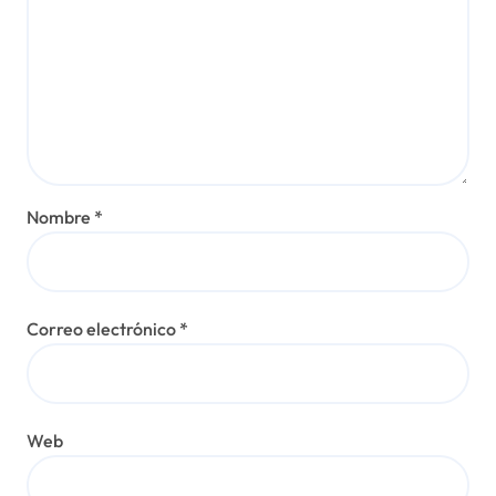
e
n
t
r
a
d
Nombre
*
a
s
Correo electrónico
*
Web