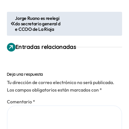
N
Jorge Ruano es reelegi
do secretario general d
a
e CCOO de La Rioja
v
e
Entradas relacionadas
g
a
c
Deja una respuesta
i
Tu dirección de correo electrónico no será publicada.
Los campos obligatorios están marcados con
*
ó
n
Comentario
*
d
e