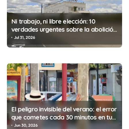
ó
n
Ni trabajo, ni libre elección: 10
d
verdades urgentes sobre la abolición
e
de la prostitución
Jul 31, 2026
e
n
t
r
a
d
a
s
El peligro invisible del verano: el error
que cometes cada 30 minutos en tu
trabajo (y la ilegalidad que te puede
Jun 30, 2026