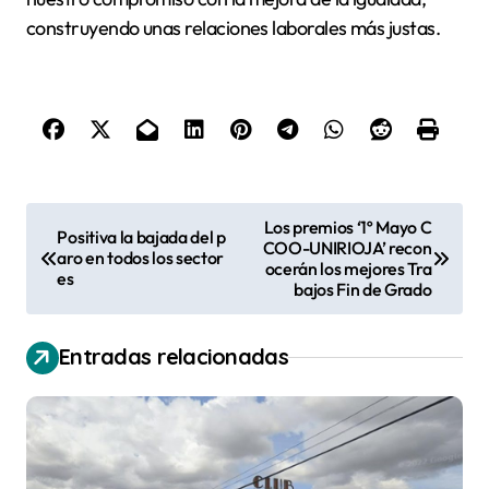
construyendo unas relaciones laborales más justas.
N
Los premios ‘1º Mayo C
Positiva la bajada del p
COO-UNIRIOJA’ recon
a
aro en todos los sector
ocerán los mejores Tra
es
v
bajos Fin de Grado
e
Entradas relacionadas
g
a
c
i