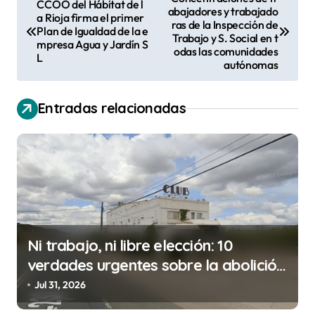
CCOO del Hábitat de l
abajadores y trabajado
a
a Rioja firma el primer
ras de la Inspección de
Plan de Igualdad de la e
v
Trabajo y S. Social en t
mpresa Agua y Jardín S
odas las comunidades
L
e
autónomas
g
a
Entradas relacionadas
c
i
ó
n
d
Ni trabajo, ni libre elección: 10
e
verdades urgentes sobre la abolición
e
de la prostitución
Jul 31, 2026
n