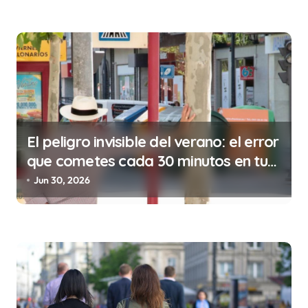
t
r
a
d
a
s
El peligro invisible del verano: el error
que cometes cada 30 minutos en tu
trabajo (y la ilegalidad que te puede
Jun 30, 2026
costar la vida)