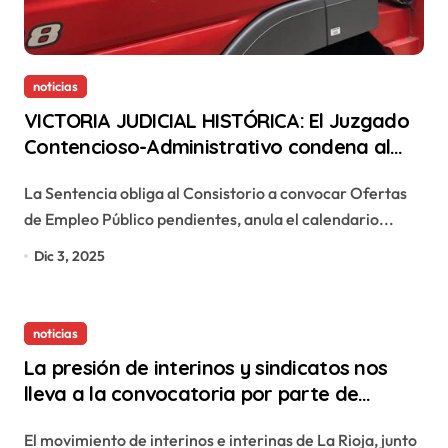
noticias
VICTORIA JUDICIAL HISTÓRICA: El Juzgado
Contencioso-Administrativo condena al
Ayuntamiento de Logroño por
La Sentencia obliga al Consistorio a convocar Ofertas
incumplimientos funcionales y laborales
de Empleo Público pendientes, anula el calendario...
con el servicio de Bomberos
Dic 3, 2025
noticias
La presión de interinos y sindicatos nos
lleva a la convocatoria por parte de
Educación de la Mesa Sectorial el 4 de
El movimiento de interinos e interinas de La Rioja, junto
diciembre