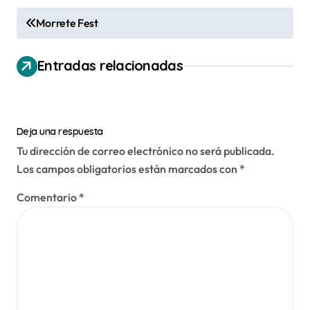
N
Morrete Fest
a
v
Entradas relacionadas
e
g
a
Deja una respuesta
Tu dirección de correo electrónico no será publicada.
c
Los campos obligatorios están marcados con
*
i
ó
Comentario
*
n
d
e
e