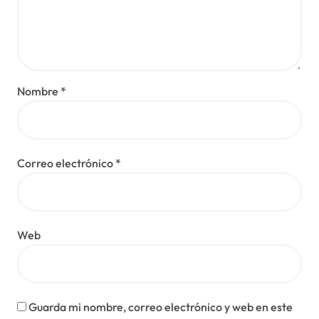
n
t
r
a
Nombre
*
d
a
s
Correo electrónico
*
Web
Guarda mi nombre, correo electrónico y web en este