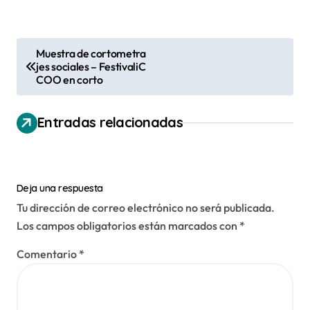
N
Muestra de cortometra
jes sociales – FestivaliC
a
COO en corto
v
e
Entradas relacionadas
g
a
c
Deja una respuesta
i
Tu dirección de correo electrónico no será publicada.
Los campos obligatorios están marcados con
*
ó
n
Comentario
*
d
e