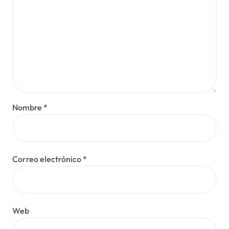
e
n
t
r
a
d
Nombre
*
a
s
Correo electrónico
*
Web