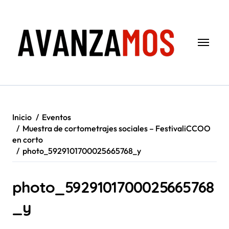
Saltar
al
contenido
Inicio
Eventos
Muestra de cortometrajes sociales – FestivaliCCOO
en corto
photo_5929101700025665768_y
photo_5929101700025665768
_y